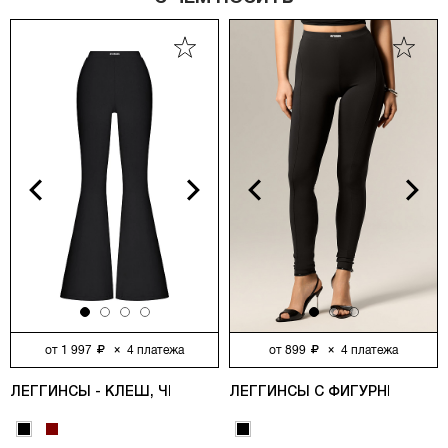
vious
Next
Previous
Next
от
1 997
×
4
платежа
от
899
×
4
платежа
ЛЕГГИНСЫ - КЛЕШ, ЧЕРНЫЙ
ЛЕГГИНСЫ С ФИГУРНЫМИ РЕ