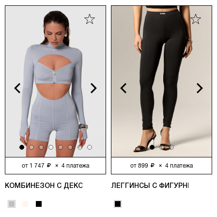
vious
Next
Previous
Next
от
1 747
×
4
платежа
от
899
×
4
платежа
КОМБИНЕЗОН С ДЕКОРАТИВНЫМИ МОЛНИЯМИ, СЕРЫЙ
ЛЕГГИНСЫ С ФИГУРНЫМИ РЕ