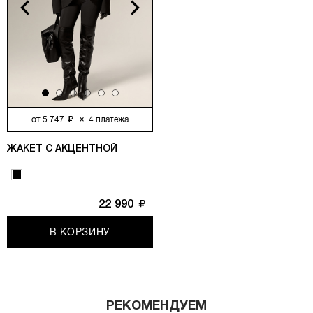
vious
Next
от
5 747
×
4
платежа
ЖАКЕТ С АКЦЕНТНОЙ ЛИНИЕЙ БЕДЕР, ЧЕРНЫЙ
22 990
В КОРЗИНУ
РЕКОМЕНДУЕМ