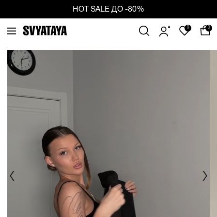
ious
Ne
HOT SALE ДО -80%
0
0